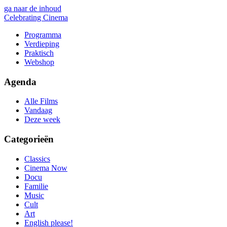
ga naar de inhoud
Celebrating Cinema
Programma
Verdieping
Praktisch
Webshop
Agenda
Alle Films
Vandaag
Deze week
Categorieën
Classics
Cinema Now
Docu
Familie
Music
Cult
Art
English please!