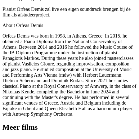
Pianist Orfeas Demis zal live een eigen soundtrack brengen bij de
film als afstudeerproject.
About Orfeas Demis
Orfeas Demis was born in 1998, in Athens, Greece. In 2015, he
obtained a Piano Diploma from the National Conservatory of
Athens. Between 2014 and 2016 he followed the Music Course of
the IB Diploma Programme under the instruction of pianist
Panagiotis Markos. During these years he also joined masterclasses
of pianist Vasileios Gioure, regarding improvisation, composition
and jazz piano. He studied composition at the University of Music
and Performing Arts Vienna (mdw) with Herbert Lauermann,
Dietmar Schermann and Dominik Rodak. Since 2021 he studies
classical Piano at the Royal Conservatory of Antwerp, in the class of
Nikolaas Kende, completing the Bachelor in June 2024 and
continuing with the Master's degree. He has performed in several
significant venues of Greece, Austria and Belgium including de
Bijloke in Ghent and Queen Elisabeth Hall as a harmonium player
with Antwerp Symphony Orchestra.
Meer films