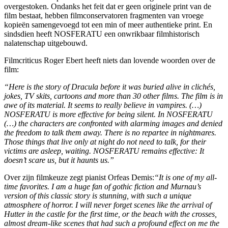
overgestoken. Ondanks het feit dat er geen originele print van de
film bestaat, hebben filmconservatoren fragmenten van vroege
kopieën samengevoegd tot een min of meer authentieke print. En
sindsdien heeft NOSFERATU een onwrikbaar filmhistorisch
nalatenschap uitgebouwd.
Filmcriticus Roger Ebert heeft niets dan lovende woorden over de
film:
“Here is the story of Dracula before it was buried alive in clichés,
jokes, TV skits, cartoons and more than 30 other films. The film is in
awe of its material. It seems to really believe in vampires. (…)
NOSFERATU is more effective for being silent. In NOSFERATU
(…) the characters are confronted with alarming images and denied
the freedom to talk them away. There is no repartee in nightmares.
Those things that live only at night do not need to talk, for their
victims are asleep, waiting. NOSFERATU remains effective: It
doesn’t scare us, but it haunts us.”
Over zijn filmkeuze zegt pianist Orfeas Demis:
“It is one of my all-
time favorites. I am a huge fan of gothic fiction and Murnau’s
version of this classic story is stunning, with such a unique
atmosphere of horror. I will never forget scenes like the arrival of
Hutter in the castle for the first time, or the beach with the crosses,
almost dream-like scenes that had such a profound effect on me the