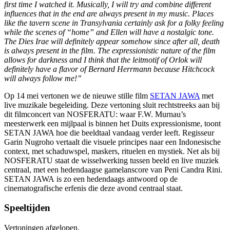
first time I watched it. Musically, I will try and combine different
influences that in the end are always present in my music. Places
like the tavern scene in Transylvania certainly ask for a folky feeling
while the scenes of “home” and Ellen will have a nostalgic tone.
The Dies Irae will definitely appear somehow since after all, death
is always present in the film. The expressionistic nature of the film
allows for darkness and I think that the leitmotif of Orlok will
definitely have a flavor of Bernard Herrmann because Hitchcock
will always follow me!”
Op 14 mei vertonen we de nieuwe stille film
SETAN JAWA
met
live muzikale begeleiding. Deze vertoning sluit rechtstreeks aan bij
dit filmconcert van NOSFERATU: waar F.W. Murnau’s
meesterwerk een mijlpaal is binnen het Duits expressionisme, toont
SETAN JAWA hoe die beeldtaal vandaag verder leeft. Regisseur
Garin Nugroho vertaalt die visuele principes naar een Indonesische
context, met schaduwspel, maskers, rituelen en mystiek. Net als bij
NOSFERATU staat de wisselwerking tussen beeld en live muziek
centraal, met een hedendaagse gamelanscore van Peni Candra Rini.
SETAN JAWA is zo een hedendaags antwoord op de
cinematografische erfenis die deze avond centraal staat.
Speeltijden
Vertoningen afgelopen.