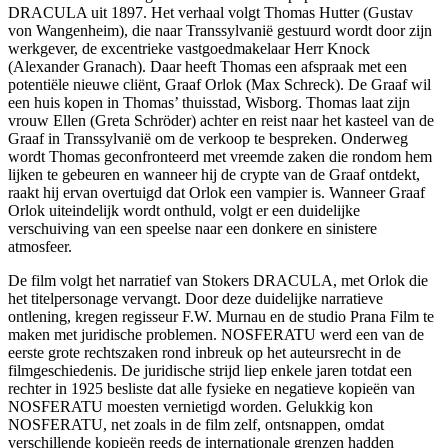
DRACULA uit 1897. Het verhaal volgt Thomas Hutter (Gustav
von Wangenheim), die naar Transsylvanië gestuurd wordt door zijn
werkgever, de excentrieke vastgoedmakelaar Herr Knock
(Alexander Granach). Daar heeft Thomas een afspraak met een
potentiële nieuwe cliënt, Graaf Orlok (Max Schreck). De Graaf wil
een huis kopen in Thomas’ thuisstad, Wisborg. Thomas laat zijn
vrouw Ellen (Greta Schröder) achter en reist naar het kasteel van de
Graaf in Transsylvanië om de verkoop te bespreken. Onderweg
wordt Thomas geconfronteerd met vreemde zaken die rondom hem
lijken te gebeuren en wanneer hij de crypte van de Graaf ontdekt,
raakt hij ervan overtuigd dat Orlok een vampier is. Wanneer Graaf
Orlok uiteindelijk wordt onthuld, volgt er een duidelijke
verschuiving van een speelse naar een donkere en sinistere
atmosfeer.
De film volgt het narratief van Stokers DRACULA, met Orlok die
het titelpersonage vervangt. Door deze duidelijke narratieve
ontlening, kregen regisseur F.W. Murnau en de studio Prana Film te
maken met juridische problemen. NOSFERATU werd een van de
eerste grote rechtszaken rond inbreuk op het auteursrecht in de
filmgeschiedenis. De juridische strijd liep enkele jaren totdat een
rechter in 1925 besliste dat alle fysieke en negatieve kopieën van
NOSFERATU moesten vernietigd worden. Gelukkig kon
NOSFERATU, net zoals in de film zelf, ontsnappen, omdat
verschillende kopieën reeds de internationale grenzen hadden