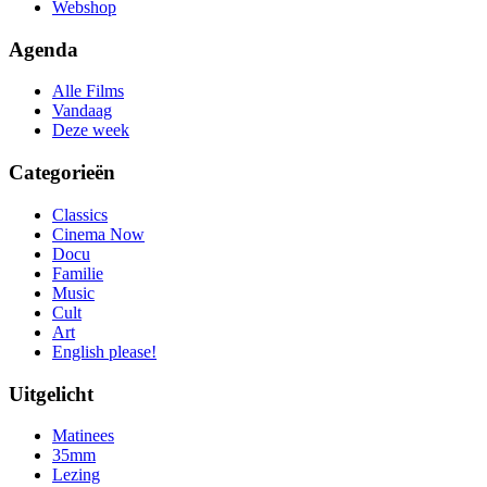
Webshop
Agenda
Alle Films
Vandaag
Deze week
Categorieën
Classics
Cinema Now
Docu
Familie
Music
Cult
Art
English please!
Uitgelicht
Matinees
35mm
Lezing