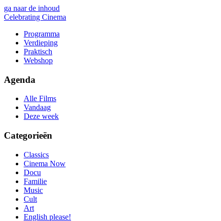
ga naar de inhoud
Celebrating Cinema
Programma
Verdieping
Praktisch
Webshop
Agenda
Alle Films
Vandaag
Deze week
Categorieën
Classics
Cinema Now
Docu
Familie
Music
Cult
Art
English please!