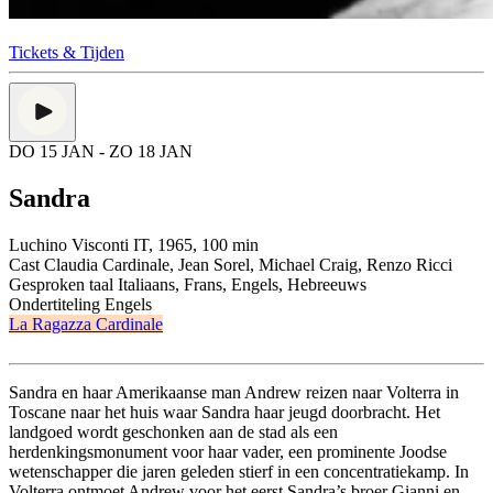
Tickets & Tijden
DO 15 JAN
- ZO 18 JAN
Sandra
Luchino Visconti
IT, 1965, 100 min
Cast
Claudia Cardinale, Jean Sorel, Michael Craig, Renzo Ricci
Gesproken taal
Italiaans, Frans, Engels, Hebreeuws
Ondertiteling
Engels
La Ragazza Cardinale
Sandra en haar Amerikaanse man Andrew reizen naar Volterra in
Toscane naar het huis waar Sandra haar jeugd doorbracht. Het
landgoed wordt geschonken aan de stad als een
herdenkingsmonument voor haar vader, een prominente Joodse
wetenschapper die jaren geleden stierf in een concentratiekamp. In
Volterra ontmoet Andrew voor het eerst Sandra’s broer Gianni en