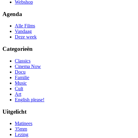
Webshop
Agenda
Alle Films
Vandaag
Deze week
Categorieën
Classics
Cinema Now
Docu
Familie
Music
Cult
Art
English please!
Uitgelicht
Matinees
35mm
Lezing